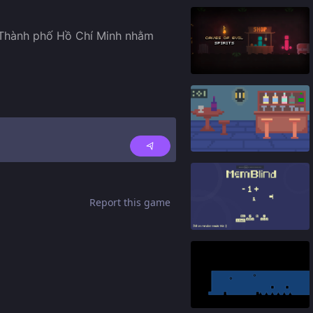
 Thành phố Hồ Chí Minh nhằm 
89
%
92
%
Report this game
91
%
84
%