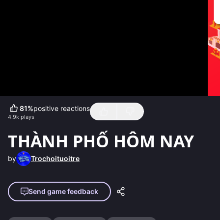
81
%
positive reactions
4.9k
plays
THÀNH PHỐ HÔM NAY
by
Trochoituoitre
Send game feedback