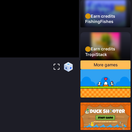
Earn credits
FishingFishes
Earn credits
TropiStack
More games
95
%
90
%