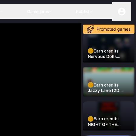
s
Game jams
Publish
Promoted games
Earn credits
Nervous Dolls
(Platformer)
Earn credits
Jazzy Lane (2D
Laner Racer)
Earn credits
NIGHT OF THE
DAMNED