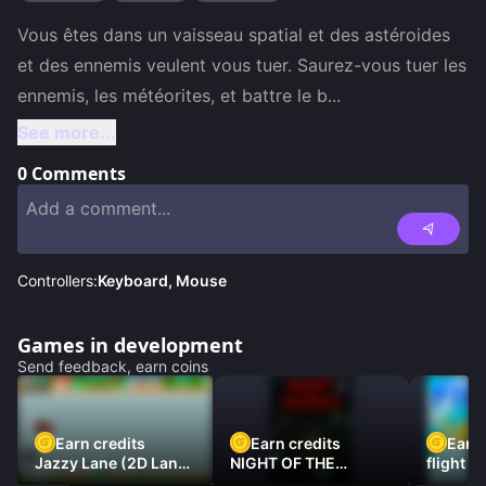
Vous êtes dans un vaisseau spatial et des astéroides 
et des ennemis veulent vous tuer. Saurez-vous tuer les 
ennemis, les météorites, et battre le b
...
See more...
0
Comments
Controllers:
Keyboard, Mouse
Games in development
Send feedback, earn coins
Earn credits
Earn credits
Earn 
Jazzy Lane (2D Laner
NIGHT OF THE
flight 3
Racer)
DAMNED