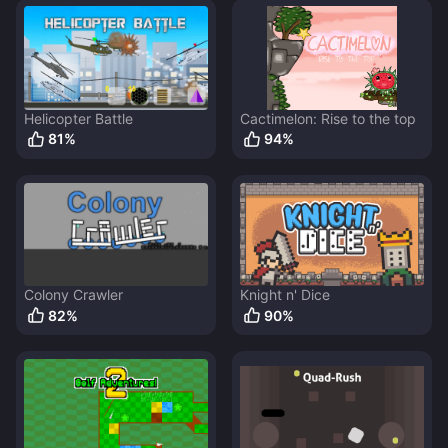
Helicopter Battle
Cactimelon: Rise to the top
81
%
94
%
Colony Crawler
Knight n' Dice
82
%
90
%