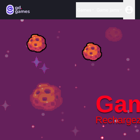
Games
Game jams