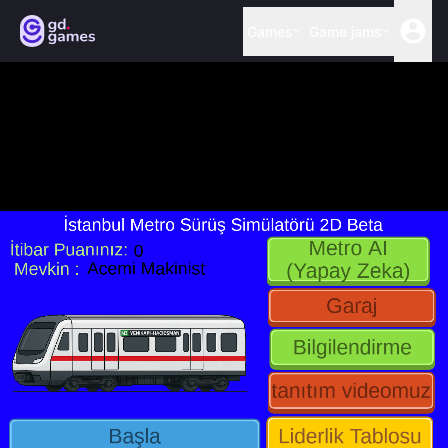
Games
Game jams