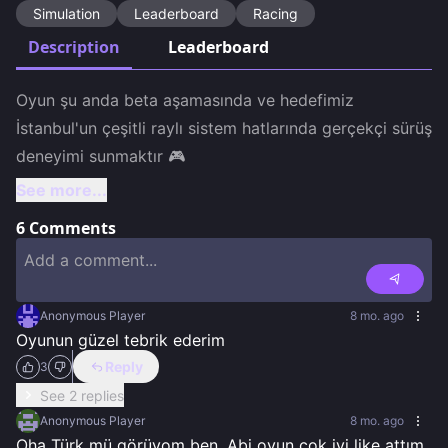
Simulation
Leaderboard
Racing
Description
Leaderboard
Oyun şu anda beta aşamasında ve hedefimiz 
İstanbul'un çeşitli raylı sistem hatlarında gerçekçi sürüş 
See more...
6
Comments
Anonymous Player
8 mo. ago
Oyunun güzel tebrik ederim
Reply
3
See 2 replies
Anonymous Player
8 mo. ago
Oha Türk mü görüyom ben. Abi oyun çok iyi like attım