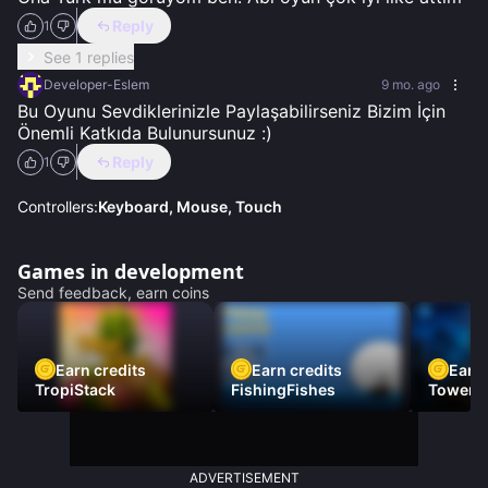
Reply
1
See 1 replies
Developer-Eslem
9 mo. ago
Bu Oyunu Sevdiklerinizle Paylaşabilirseniz Bizim İçin 
Önemli Katkıda Bulunursunuz :)
Reply
1
Controllers:
Keyboard, Mouse, Touch
Games in development
Send feedback, earn coins
Earn credits
Earn credits
Earn 
TropiStack
FishingFishes
Tower U
ADVERTISEMENT