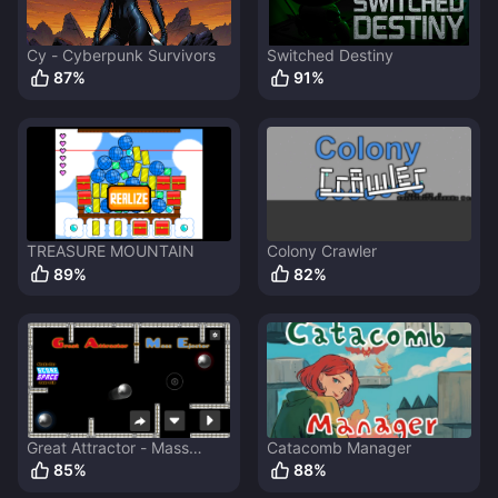
Cy - Cyberpunk Survivors
Switched Destiny
87
%
91
%
TREASURE MOUNTAIN
Colony Crawler
89
%
82
%
Great Attractor - Mass
Catacomb Manager
Ejector
85
%
88
%