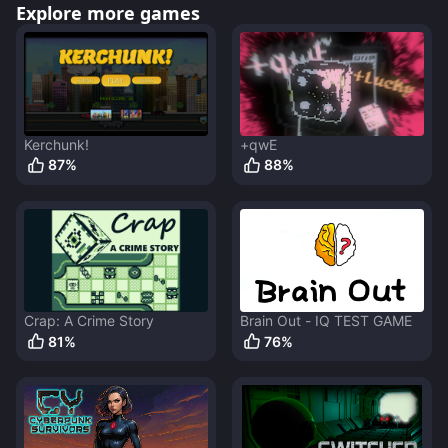
Explore more games
Kerchunk!
+qwE
87
%
88
%
Crap: A Crime Story
Brain Out - IQ TEST GAME
81
%
76
%